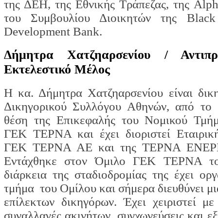
της ΔΕΗ, της Εθνικής Τράπεζας, της Alp
του Συμβουλίου Διοικητών της Blac
Development Bank.
Δήμητρα Χατζηαρσενίου /
Αντι
Εκτελεστικό Μέλος
Η κα. Δήμητρα Χατζηαρσενίου είναι δικη
Δικηγορικού Συλλόγου Αθηνών, από το 
θέση της Επικεφαλής του Νομικού Τμή
ΓΕΚ ΤΕΡΝΑ και έχει διοριστεί Εταιρικ
ΓΕΚ ΤΕΡΝΑ ΑΕ και της ΤΕΡΝΑ ΕΝΕ
Εντάχθηκε στον Όμιλο ΓΕΚ ΤΕΡΝΑ το
διάρκεια της σταδιοδρομίας της έχει ορ
τμήμα του Ομίλου και σήμερα διευθύνει μ
επίλεκτων δικηγόρων. Έχει χειριστεί με
συναλλαγές ακινήτων, συγχωνεύσεις και εξ