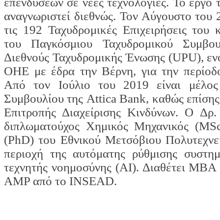
επενδύσεων σε νέες τεχνολογίες. Το έργο 
αναγνωριστεί διεθνώς. Τον Αύγουστο του 
τις 192 Ταχυδρομικές Επιχειρήσεις του 
του Παγκόσμιου Ταχυδρομικού Συμβο
Διεθνούς Ταχυδρομικής Ένωσης (UPU), εν
ΟΗΕ με έδρα την Βέρνη, για την περίοδ
Από τον Ιούλιο του 2019 είναι μέλος
Συμβουλίου της Attica Bank, καθώς επίσης
Επιτροπής Διαχείρισης Κινδύνων. Ο Δρ. 
διπλωματούχος Χημικός Μηχανικός (MSc
(PhD) του Εθνικού Μετσόβιου Πολυτεχνεί
περιοχή της αυτόματης ρύθμισης συστη
τεχνητής νοημοσύνης (ΑΙ). Διαθέτει MBA 
AMP από το INSEAD.