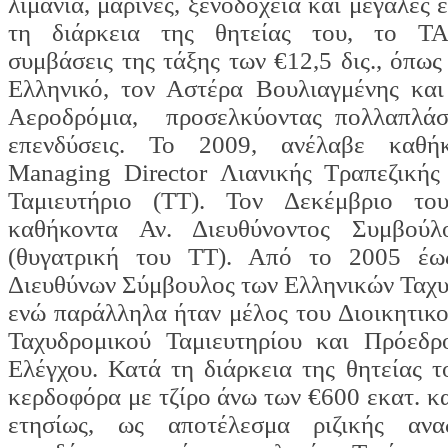
λιμάνια, μαρίνες, ξενοδοχεία και μεγάλες 
τη διάρκεια της θητείας του, το Τ
συμβάσεις της τάξης των €12,5 δις., όπως
Ελληνικό, τον Αστέρα Βουλιαγμένης και
Αεροδρόμια, προσελκύοντας πολλαπλάσι
επενδύσεις. To 2009, ανέλαβε καθ
Managing Director Λιανικής Τραπεζικής
Ταμιευτήριο (ΤΤ). Τον Δεκέμβριο το
καθήκοντα Αν. Διευθύνοντος Συμβού
(θυγατρική του ΤΤ). Από το 2005 έω
Διευθύνων Σύμβουλος των Ελληνικών Ταχυ
ενώ παράλληλα ήταν μέλος του Διοικητικ
Ταχυδρομικού Ταμιευτηρίου και Πρόεδρ
Ελέγχου. Κατά τη διάρκεια της θητείας 
κερδοφόρα με τζίρο άνω των €600 εκατ. κα
ετησίως, ως αποτέλεσμα ριζικής ανα